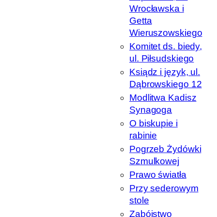
Wrocławska i
Getta
Wieruszowskiego
Komitet ds. biedy,
ul. Piłsudskiego
Ksiądz i język, ul.
Dąbrowskiego 12
Modlitwa Kadisz
Synagoga
O biskupie i
rabinie
Pogrzeb Żydówki
Szmulkowej
Prawo światła
Przy sederowym
stole
Zabójstwo