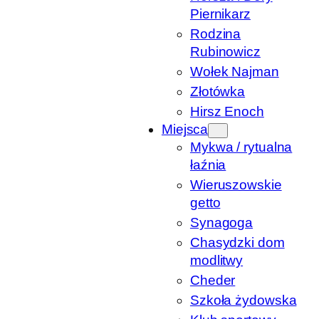
Piernikarz
Rodzina
Rubinowicz
Wołek Najman
Złotówka
Hirsz Enoch
Miejsca
Mykwa / rytualna
łaźnia
Wieruszowskie
getto
Synagoga
Chasydzki dom
modlitwy
Cheder
Szkoła żydowska