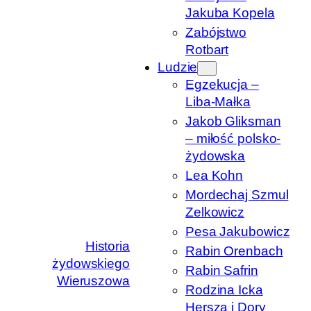
Jakuba Kopela
Zabójstwo
Rotbart
Ludzie
Egzekucja –
Liba-Małka
Jakob Gliksman
– miłość polsko-
żydowska
Lea Kohn
Mordechaj Szmul
Zelkowicz
Pesa Jakubowicz
Historia
Rabin Orenbach
żydowskiego
Rabin Safrin
Wieruszowa
Rodzina Icka
Hersza i Dory