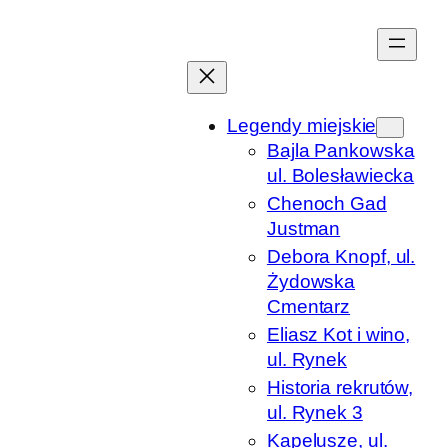
Przejdź
do
treści
Legendy miejskie
Bajla Pankowska
ul. Bolesławiecka
Chenoch Gad
Justman
Debora Knopf, ul.
Żydowska
Cmentarz
Eliasz Kot i wino,
ul. Rynek
Historia rekrutów,
ul. Rynek 3
Kapelusze, ul.