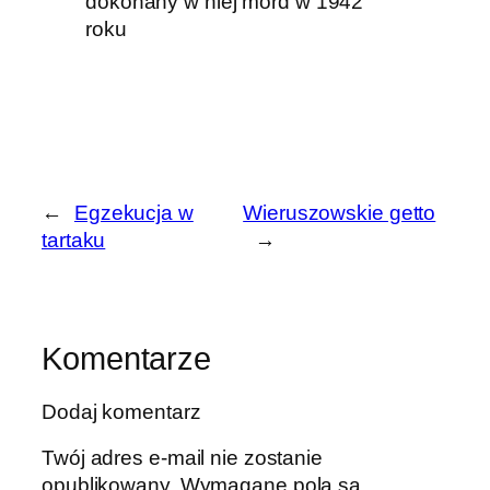
dokonany w niej mord w 1942
roku
←
Egzekucja w
Wieruszowskie getto
tartaku
→
Komentarze
Dodaj komentarz
Twój adres e-mail nie zostanie
opublikowany.
Wymagane pola są