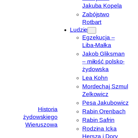
Jakuba Kopela
Zabójstwo
Rotbart
Ludzie
Egzekucja –
Liba-Małka
Jakob Gliksman
– miłość polsko-
żydowska
Lea Kohn
Mordechaj Szmul
Zelkowicz
Pesa Jakubowicz
Historia
Rabin Orenbach
żydowskiego
Rabin Safrin
Wieruszowa
Rodzina Icka
Hersza i Dory