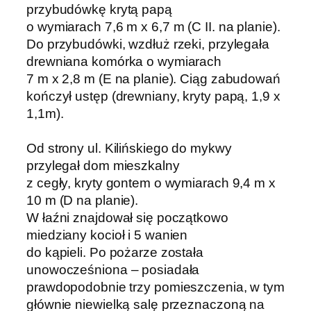
przybudówkę krytą papą
o wymiarach 7,6 m x 6,7 m (C II. na planie).
Do przybudówki, wzdłuż rzeki, przylegała
drewniana komórka o wymiarach
7 m x 2,8 m (E na planie). Ciąg zabudowań
kończył ustęp (drewniany, kryty papą, 1,9 x
1,1m).
Od strony ul. Kilińskiego do mykwy
przylegał dom mieszkalny
z cegły, kryty gontem o wymiarach 9,4 m x
10 m (D na planie).
W łaźni znajdował się początkowo
miedziany kocioł i 5 wanien
do kąpieli. Po pożarze została
unowocześniona – posiadała
prawdopodobnie trzy pomieszczenia, w tym
głównie niewielką salę przeznaczoną na