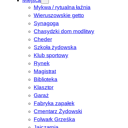
Miejsca
Mykwa / rytualna łaźnia
Wieruszowskie getto
Synagoga
Chasydzki dom modlitwy
Cheder
Szkoła żydowska
Klub sportowy
Rynek
Magistrat
Biblioteka
Klasztor
Garaż
Fabryka zapałek
Cmentarz Żydowski
Folwark Grześka
Jajczarnia