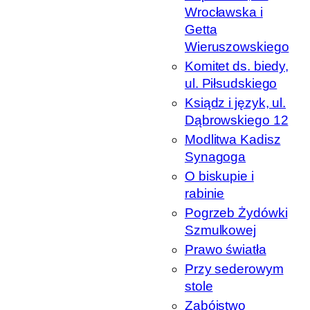
Wrocławska i
Getta
Wieruszowskiego
Komitet ds. biedy,
ul. Piłsudskiego
Ksiądz i język, ul.
Dąbrowskiego 12
Modlitwa Kadisz
Synagoga
O biskupie i
rabinie
Pogrzeb Żydówki
Szmulkowej
Prawo światła
Przy sederowym
stole
Zabójstwo