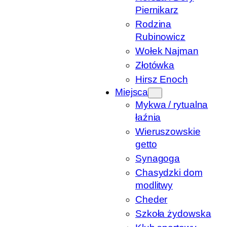
Piernikarz
Rodzina
Rubinowicz
Wołek Najman
Złotówka
Hirsz Enoch
Miejsca
Mykwa / rytualna
łaźnia
Wieruszowskie
getto
Synagoga
Chasydzki dom
modlitwy
Cheder
Szkoła żydowska