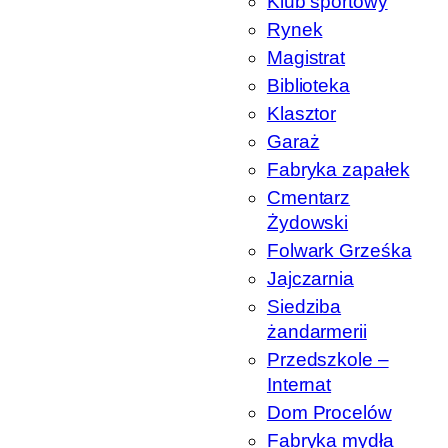
Klub sportowy
Rynek
Magistrat
Biblioteka
Klasztor
Garaż
Fabryka zapałek
Cmentarz
Żydowski
Folwark Grześka
Jajczarnia
Siedziba
żandarmerii
Przedszkole –
Internat
Dom Procelów
Fabryka mydła