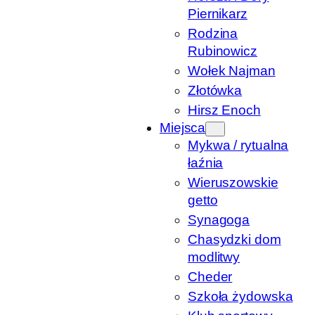
Piernikarz
Rodzina
Rubinowicz
Wołek Najman
Złotówka
Hirsz Enoch
Miejsca
Mykwa / rytualna
łaźnia
Wieruszowskie
getto
Synagoga
Chasydzki dom
modlitwy
Cheder
Szkoła żydowska