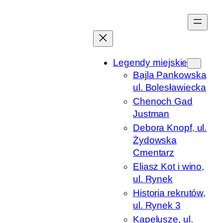
Przejdź
do
treści
Legendy miejskie
Bajla Pankowska
ul. Bolesławiecka
Chenoch Gad
Justman
Debora Knopf, ul.
Żydowska
Cmentarz
Eliasz Kot i wino,
ul. Rynek
Historia rekrutów,
ul. Rynek 3
Kapelusze, ul.