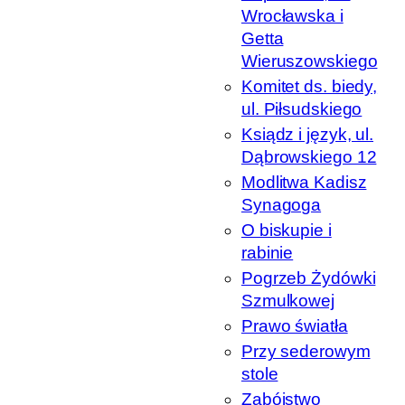
Wrocławska i
Getta
Wieruszowskiego
Komitet ds. biedy,
ul. Piłsudskiego
Ksiądz i język, ul.
Dąbrowskiego 12
Modlitwa Kadisz
Synagoga
O biskupie i
rabinie
Pogrzeb Żydówki
Szmulkowej
Prawo światła
Przy sederowym
stole
Zabójstwo