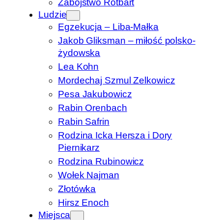
Zabójstwo Rotbart
Ludzie
Egzekucja – Liba-Małka
Jakob Gliksman – miłość polsko-
żydowska
Lea Kohn
Mordechaj Szmul Zelkowicz
Pesa Jakubowicz
Rabin Orenbach
Rabin Safrin
Rodzina Icka Hersza i Dory
Piernikarz
Rodzina Rubinowicz
Wołek Najman
Złotówka
Hirsz Enoch
Miejsca