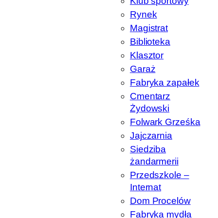
Klub sportowy
Rynek
Magistrat
Biblioteka
Klasztor
Garaż
Fabryka zapałek
Cmentarz
Żydowski
Folwark Grześka
Jajczarnia
Siedziba
żandarmerii
Przedszkole –
Internat
Dom Procelów
Fabryka mydła