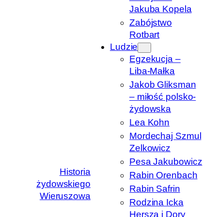
Jakuba Kopela
Zabójstwo
Rotbart
Ludzie
Egzekucja –
Liba-Małka
Jakob Gliksman
– miłość polsko-
żydowska
Lea Kohn
Mordechaj Szmul
Zelkowicz
Pesa Jakubowicz
Historia
Rabin Orenbach
żydowskiego
Rabin Safrin
Wieruszowa
Rodzina Icka
Hersza i Dory