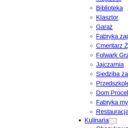
Biblioteka
Klasztor
Garaż
Fabryka za
Cmentarz Ż
Folwark Gr
Jajczarnia
Siedziba ża
Przedszkole
Dom Proce
Fabryka my
Restauracj
Kulinaria