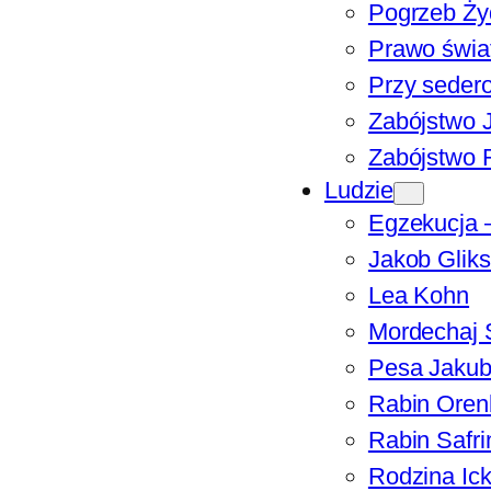
Pogrzeb Ży
Prawo świa
Przy seder
Zabójstwo 
Zabójstwo 
Ludzie
Egzekucja 
Jakob Glik
Lea Kohn
Mordechaj 
Pesa Jakub
Rabin Oren
Rabin Safri
Rodzina Ick