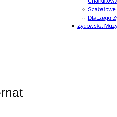
Chanukowa
Szabatowe 
Dlaczego Ży
Żydowska Muz
ernat