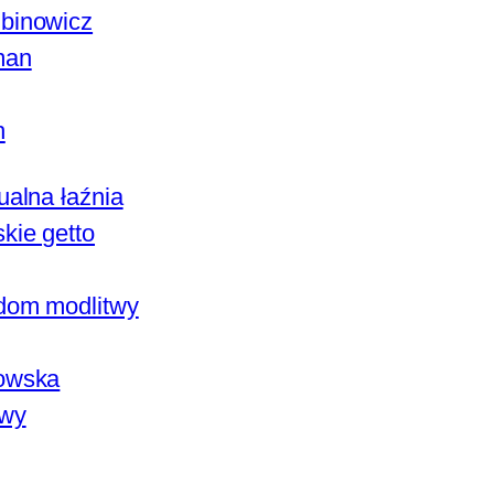
binowicz
man
h
ualna łaźnia
kie getto
dom modlitwy
owska
owy