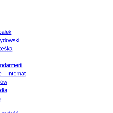
pałek
ydowski
ześka
ndarmerii
 – Internat
lów
dła
a