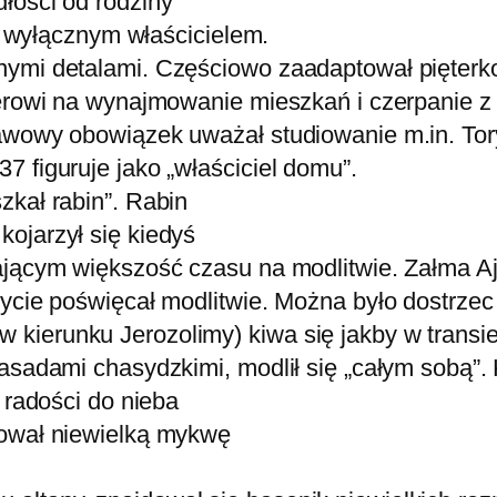
łości od rodziny
ej wyłącznym właścicielem.
nymi detalami. Częściowo zaadaptował pięterk
nerowi na wynajmowanie mieszkań i czerpanie z
awowy obowiązek uważał studiowanie m.in. Tory
 figuruje jako „właściciel domu”.
zkał rabin”. Rabin
ojarzył się kiedyś
jącym większość czasu na modlitwie. Załma Ajzn
ycie poświęcał modlitwie. Można było dostrzec 
ierunku Jerozolimy) kiwa się jakby w transie
asadami chasydzkimi, modlił się „całym sobą”. 
 radości do nieba
dował niewielką mykwę