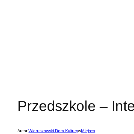
Przedszkole – Int
Autor:
Wieruszowski Dom Kultury
w
Miejsca