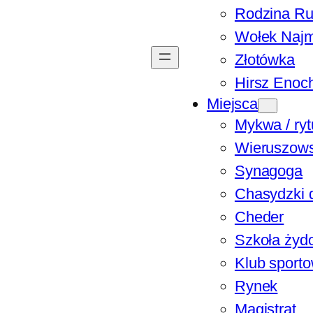
Rodzina Ru
Wołek Naj
Złotówka
Hirsz Enoc
Miejsca
Mykwa / ryt
Wieruszows
Synagoga
Chasydzki 
Cheder
Szkoła żyd
Klub sport
Rynek
Magistrat