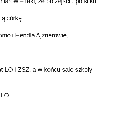
arów – taki, że po zejściu po kilku
ną córkę.
omo i Hendla Ajznerowie,
at LO i ZSZ, a w końcu sale szkoły
 LO.