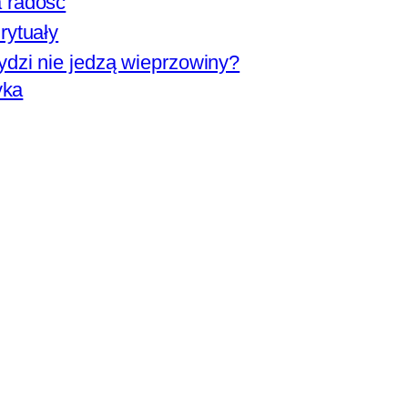
 radość
rytuały
dzi nie jedzą wieprzowiny?
yka