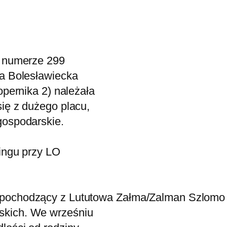
o numerze 299
za Bolesławiecka
opernika 2) należała
się z dużego placu,
gospodarskie.
kingu przy LO
pochodzący z Lututowa Załma/Zalman Szlomo Aj
skich. We wrześniu