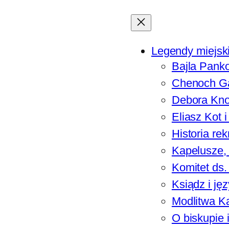
Legendy miejsk
Bajla Pank
Chenoch G
Debora Kno
Eliasz Kot i
Historia rek
Kapelusze,
Komitet ds. 
Ksiądz i ję
Modlitwa K
O biskupie i