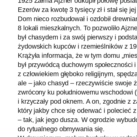
1925 Załma Ajzner odkupił połowę posiad
Ezerów za kwotę 3 tysięcy zł i stał się j
Dom nieco rozbudował i ozdobił drewnia
8 lokali mieszkalnych. To pozwoliło Ajz
był chasydem i za swój pierwszy i podst
żydowskich kupców i rzemieślników z 1937
Krążyła informacja, że w tym domu „mies
był przywódcą duchowym społeczności i k
z człowiekiem głęboko religijnym, spędza
ale – jako chasyd – rzeczywiście swoje ż
zwrócony ku południowemu wschodowi (w k
i krzyczały pod oknem. A on, zgodnie z z
który jakby chce się oderwać i polecieć z
– tak, jak jego dusza. W ogrodzie wybu
do rytualnego obmywania się.