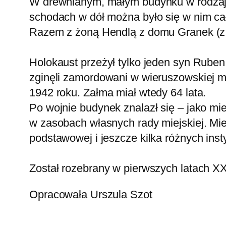
W drewnianym, małym budynku w rodzaju a
schodach w dół można było się w nim c
Razem z żoną Hendlą z domu Granek (z Dz
Holokaust przeżył tylko jeden syn Rube
zginęli zamordowani w wieruszowskiej m
1942 roku. Załma miał wtedy 64 lata.
Po wojnie budynek znalazł się – jako mi
w zasobach własnych rady miejskiej. Mieś
podstawowej i jeszcze kilka różnych insty
Został rozebrany w pierwszych latach XXI
Opracowała Urszula Szot