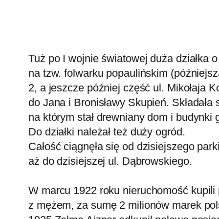
Tuż po I wojnie światowej duża działka 
na tzw. folwarku popaulińskim (późniejs
2, a jeszcze później część ul. Mikołaja K
do Jana i Bronisławy Skupień. Składała 
na którym stał drewniany dom i budynki 
Do działki należał też duży ogród.
Całość ciągnęła się od dzisiejszego par
aż do dzisiejszej ul. Dąbrowskiego.
W marcu 1922 roku nieruchomość kupili 
z mężem, za sumę 2 milionów marek pol