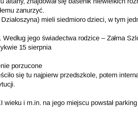
ltany, znajdował się basenik niewielkich rozmi
ałemu zanurzyć.
iałoszyna) mieli siedmioro dzieci, w tym jed
n. Według jego świadectwa rodzice – Załma Szl
ykwie 15 sierpnia
enie porzucone
ciło się tu najpierw przedszkole, potem intern
tucji.
 wieku i m.in. na jego miejscu powstał parking