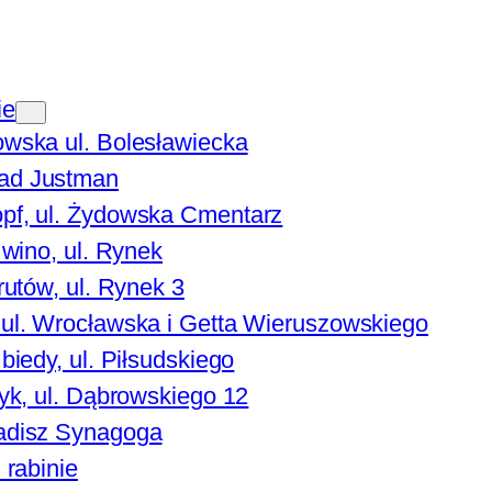
ie
owska ul. Bolesławiecka
ad Justman
pf, ul. Żydowska Cmentarz
 wino, ul. Rynek
rutów, ul. Rynek 3
 ul. Wrocławska i Getta Wieruszowskiego
biedy, ul. Piłsudskiego
zyk, ul. Dąbrowskiego 12
adisz Synagoga
 rabinie