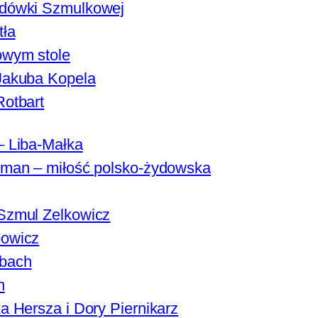
dówki Szmulkowej
tła
owym stole
Jakuba Kopela
Rotbart
– Liba-Małka
sman – miłość polsko-żydowska
Szmul Zelkowicz
owicz
bach
n
a Hersza i Dory Piernikarz